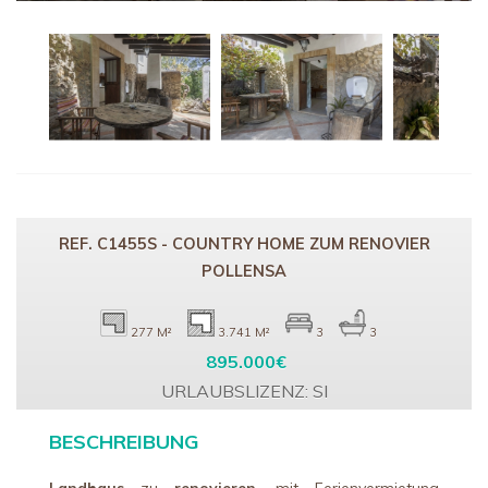
REF. C1455S - COUNTRY HOME ZUM RENOVIER
POLLENSA
277 M²
3.741 M²
3
3
895.000€
URLAUBSLIZENZ: SI
BESCHREIBUNG