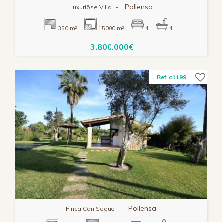
-
Pollensa
Luxuriöse Villa
350 m²
15000 m²
4
4
3.800.000€
Ref. c1199
-
Pollensa
Finca Can Segue