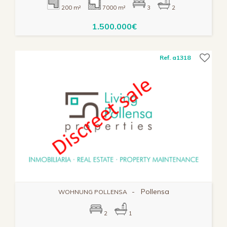
200 m²
7000 m²
3
2
1.500.000€
Ref. a1318
-
Pollensa
WOHNUNG POLLENSA
2
1