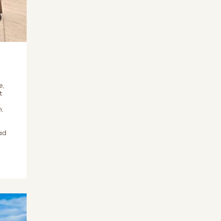
e,
t
n,
ad