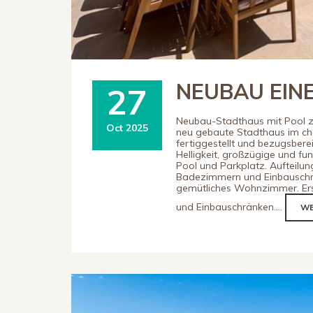
NEUBAU EIN
27
Neubau-Stadthaus mit Pool z
Oct 2025
neu gebaute Stadthaus im cha
fertiggestellt und bezugsbere
Helligkeit, großzügige und f
Pool und Parkplatz. Aufteilu
Badezimmern und Einbauschrä
gemütliches Wohnzimmer. Ers
und Einbauschränken....
WE