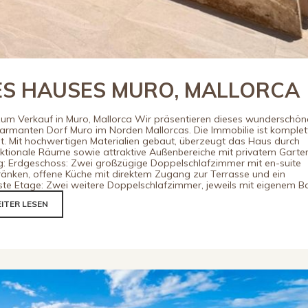
ES HAUSES MURO, MALLORCA
um Verkauf in Muro, Mallorca Wir präsentieren dieses wunderschön
rmanten Dorf Muro im Norden Mallorcas. Die Immobilie ist komplet
it. Mit hochwertigen Materialien gebaut, überzeugt das Haus durch
unktionale Räume sowie attraktive Außenbereiche mit privatem Garte
ng: Erdgeschoss: Zwei großzügige Doppelschlafzimmer mit en-suite
nken, offene Küche mit direktem Zugang zur Terrasse und ein
te Etage: Zwei weitere Doppelschlafzimmer, jeweils mit eigenem B
ITER LESEN