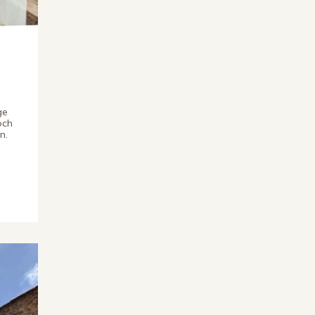
ge
och
n.